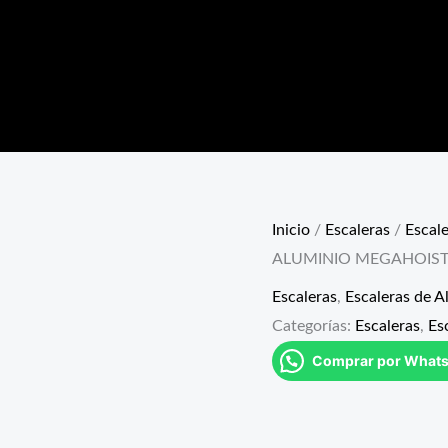
Inicio
/
Escaleras
/
Escal
ALUMINIO MEGAHOIST
Escaleras
,
Escaleras de A
Categorías:
Escaleras
,
Es
Comprar por What