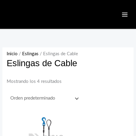
Ir
al
contenido
Inicio
/
Eslingas
/ Eslingas de Cable
Eslingas de Cable
Mostrando los 4 resultados