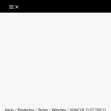
Inicio
/
Productos
/
Tecles
/
Winches
/ WINCHE ELÉCTRICO