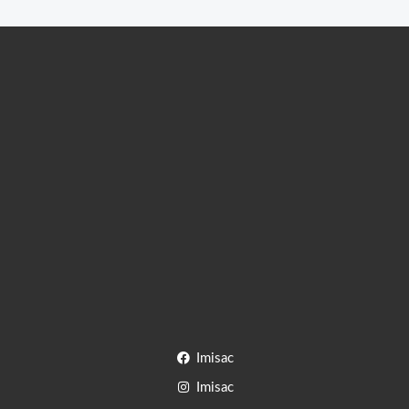
Imisac
Imisac