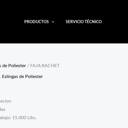
PRODUCTOS
SERVICIO TÉCNICO
s de Poliester
/ FAJA RACHET
,
Eslingas de Poliester
jecion
das
abajo: 15.000 Libs.