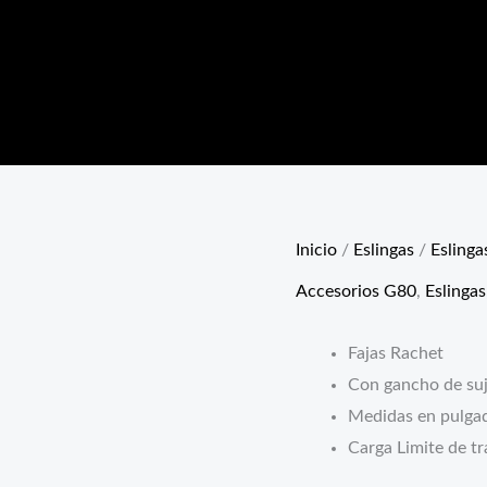
Inicio
/
Eslingas
/
Eslinga
Accesorios G80
,
Eslingas
Fajas Rachet
Con gancho de su
Medidas en pulga
Carga Limite de tr