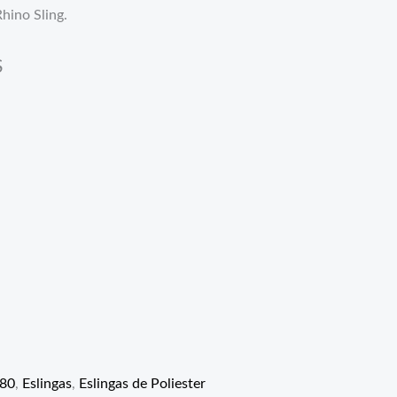
hino Sling.
S
G80
,
Eslingas
,
Eslingas de Poliester