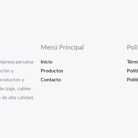
Menú Principal
Pol
mpresa peruana
Inicio
Térm
ación y
Productos
Polít
productos y
Contacto
Polí
e izaje, cables
 de alta calidad.