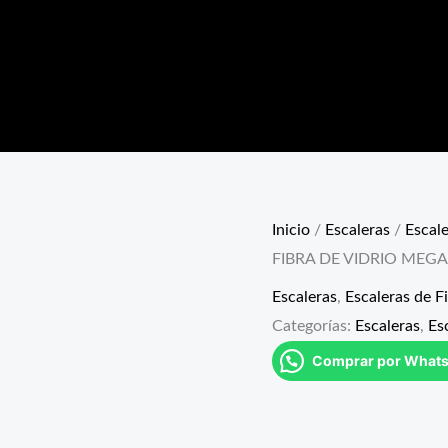
Inicio
/
Escaleras
/
Escale
FIBRA DE VIDRIO MEG
Escaleras
,
Escaleras de F
Categorías:
Escaleras
,
Es
Comprar por What