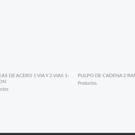
AS DE ACERO 1 VIA Y 2 VIAS 1-
PULPO DE CADENA 2 RA
TON
Productos
ctos