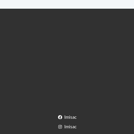
Imisac
Imisac