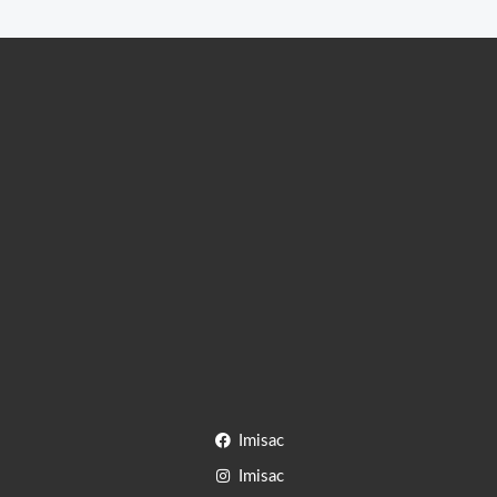
Imisac
Imisac